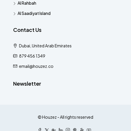
Al Rahbah
Al Saadiyat Island
Contact Us
Dubai, United Arab Emirates
879 456 1349
email@houzez.co
Newsletter
© Houzez - All rights reserved