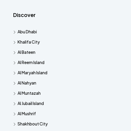
Discover
Abu Dhabi
Khalifa City
Al Bateen
Al Reem Island
Al Maryah Island
Al Nahyan
Al Muntazah
Al Jubail Island
Al Mushrif
Shakhbout City